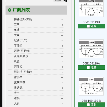
厂商列表
梅塞德斯-奔驰
06A109119B
宝马
订购
奥迪
大众
尼桑(日产)
菲亚特
西特(西亚特)
沃克斯豪尔
凯旋
06B109119A
阿库拉
订购
阿尔法-罗蜜欧
雪佛兰
克莱斯勒
雪铁龙
大宇
达福
038 109 119 B
大发
订购