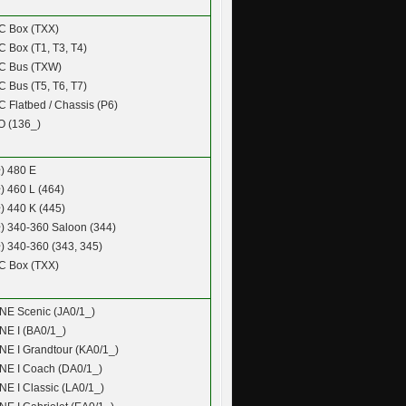
C Box (TXX)
 Box (T1, T3, T4)
C Bus (TXW)
 Bus (T5, T6, T7)
 Flatbed / Chassis (P6)
 (136_)
)
480 E
)
460 L (464)
)
440 K (445)
)
340-360 Saloon (344)
)
340-360 (343, 345)
C Box (TXX)
E Scenic (JA0/1_)
E I (BA0/1_)
E I Grandtour (KA0/1_)
E I Coach (DA0/1_)
E I Classic (LA0/1_)