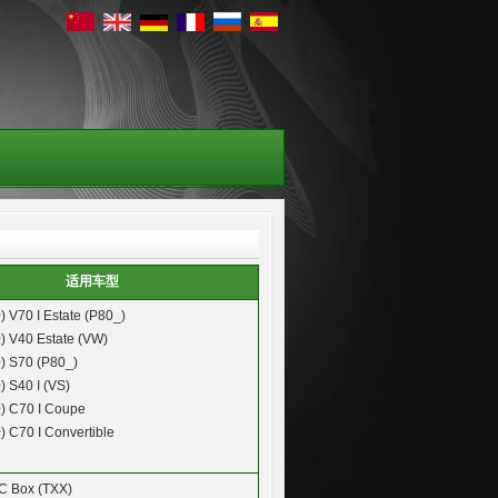
适用车型
)
V70 I Estate (P80_)
)
V40 Estate (VW)
)
S70 (P80_)
)
S40 I (VS)
)
C70 I Coupe
)
C70 I Convertible
C Box (TXX)