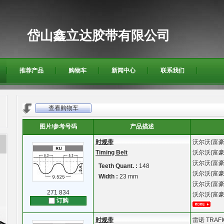
岱山鑫立达胶带有限公司
推荐产品
购物车
新闻中心
联系我们
查看购物车
图片/参考号码
产品描述
时规带
沃尔沃(富豪
Timing Belt
沃尔沃(富豪
沃尔沃(富豪
Teeth Quant. :
148
沃尔沃(富豪
Width :
23 mm
沃尔沃(富豪
271 834
沃尔沃(富豪
订购
时规带
雷诺
TRAFI