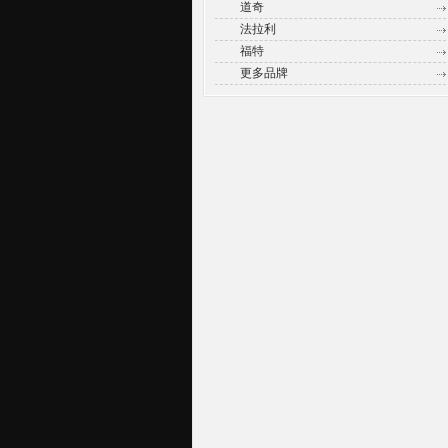
道奇
法拉利
福特
更多品牌