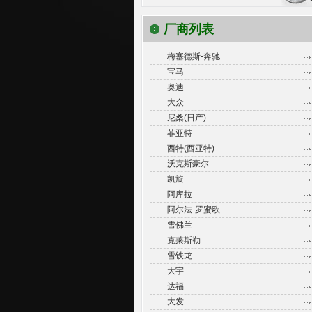
厂商列表
梅塞德斯-奔驰
宝马
奥迪
大众
尼桑(日产)
菲亚特
西特(西亚特)
沃克斯豪尔
凯旋
阿库拉
阿尔法-罗蜜欧
雪佛兰
克莱斯勒
雪铁龙
大宇
达福
大发