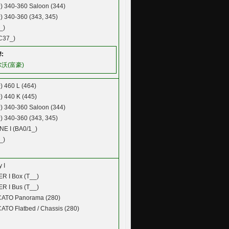
)
340-360 Saloon (344)
)
340-360 (343, 345)
_)
C37_)
:
沃(富豪)
)
460 L (464)
)
440 K (445)
)
340-360 Saloon (344)
)
340-360 (343, 345)
E I (BA0/1_)
_)
y I
R I Box (T__)
R I Bus (T__)
ATO Panorama (280)
TO Flatbed / Chassis (280)