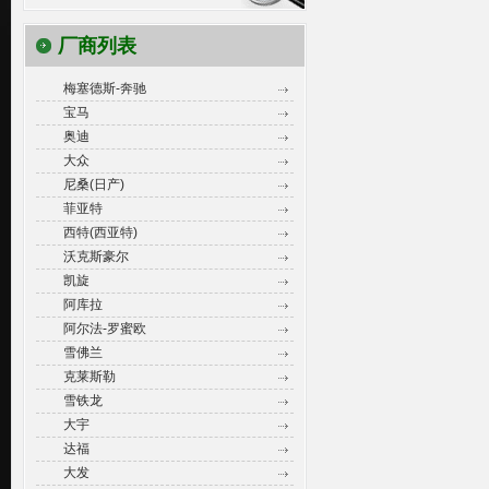
厂商列表
梅塞德斯-奔驰
宝马
奥迪
大众
尼桑(日产)
菲亚特
西特(西亚特)
沃克斯豪尔
凯旋
阿库拉
阿尔法-罗蜜欧
雪佛兰
克莱斯勒
雪铁龙
大宇
达福
大发