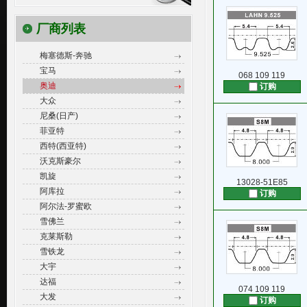
厂商列表
梅塞德斯-奔驰
宝马
068 109 119
奥迪
订购
大众
尼桑(日产)
菲亚特
西特(西亚特)
沃克斯豪尔
凯旋
13028-51E85
阿库拉
订购
阿尔法-罗蜜欧
雪佛兰
克莱斯勒
雪铁龙
大宇
达福
074 109 119
大发
订购